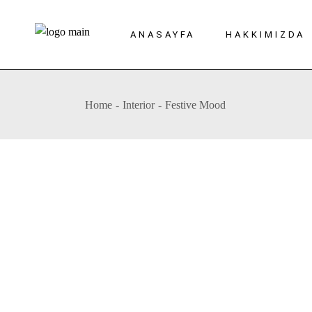
Skip
to
the
ANASAYFA
HAKKIMIZDA
content
Home
Interior
Festive Mood