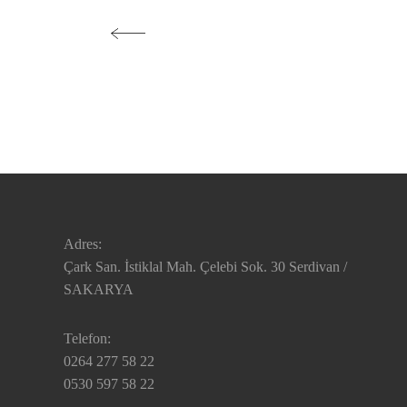
Adres:
Çark San. İstiklal Mah. Çelebi Sok. 30 Serdivan /
SAKARYA
Telefon:
0264 277 58 22
0530 597 58 22