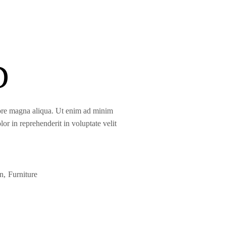
D
olore magna aliqua. Ut enim ad minim
or in reprehenderit in voluptate velit
n
Furniture