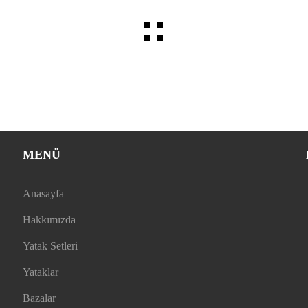
MENÜ
Anasayfa
Hakkımızda
Yatak Setleri
Yataklar
Bazalar