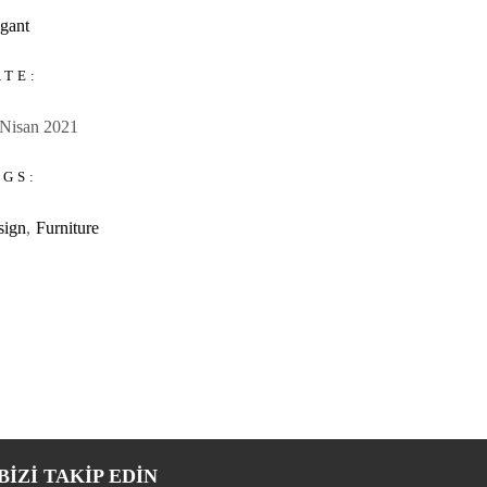
gant
ATE:
 Nisan 2021
AGS:
sign
Furniture
BIZI TAKIP EDİN