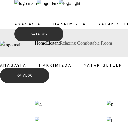
Skip
to
the
content
ANASAYFA
HAKKIMIZDA
YATAK SET
KATALOG
Home
Elegant
Relaxing Comfortable Room
ANASAYFA
HAKKIMIZDA
YATAK SETLERI
KATALOG