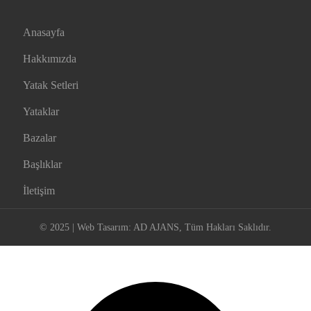
Anasayfa
Hakkımızda
Yatak Setleri
Yataklar
Bazalar
Başlıklar
İletişim
© 2025 | Web Tasarım:
AD AJANS
, Tüm Hakları Saklıdır.