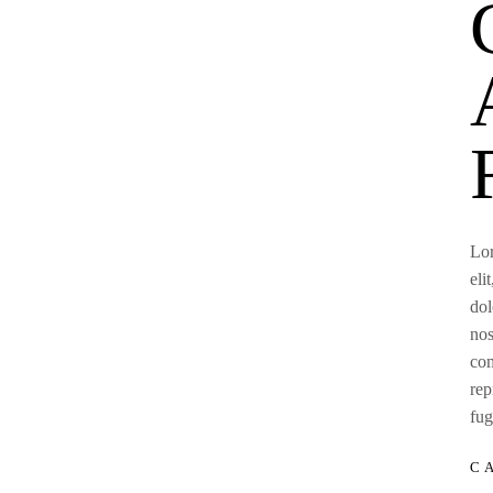
Lor
eli
dol
nos
com
rep
fug
C