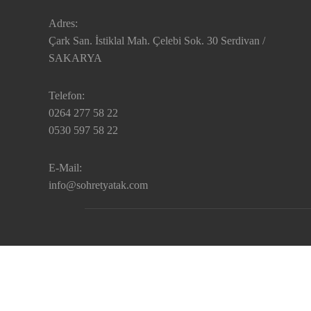
Adres:
Çark San. İstiklal Mah. Çelebi Sok. 30 Serdivan /
SAKARYA
Telefon:
0264 277 58 22
0530 597 58 22
E-Mail:
info@sohretyatak.com