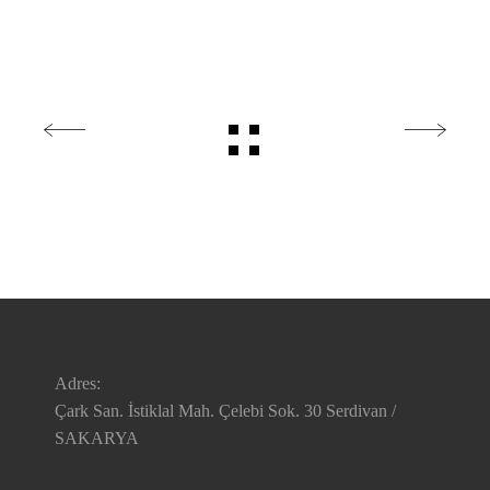
Adres:
Çark San. İstiklal Mah. Çelebi Sok. 30 Serdivan /
SAKARYA