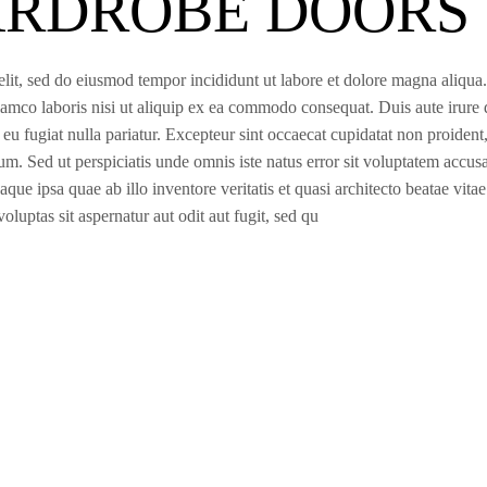
WARDROBE DOORS
elit, sed do eiusmod tempor incididunt ut labore et dolore magna aliqua
amco laboris nisi ut aliquip ex ea commodo consequat. Duis aute irure 
e eu fugiat nulla pariatur. Excepteur sint occaecat cupidatat non proident
orum. Sed ut perspiciatis unde omnis iste natus error sit voluptatem accu
e ipsa quae ab illo inventore veritatis et quasi architecto beatae vitae
uptas sit aspernatur aut odit aut fugit, sed qu