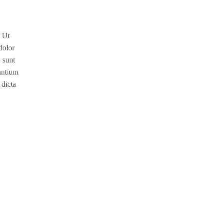
. Ut
dolor
, sunt
santium
 dicta