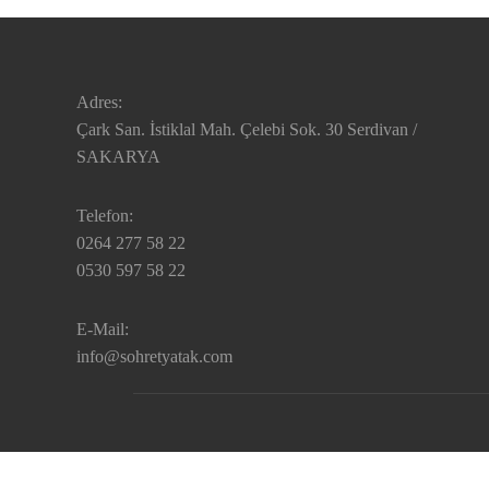
Adres:
Çark San. İstiklal Mah. Çelebi Sok. 30 Serdivan /
SAKARYA
Telefon:
0264 277 58 22
0530 597 58 22
E-Mail:
info@sohretyatak.com