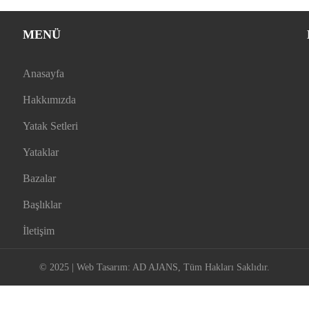
MENÜ
Anasayfa
Hakkımızda
Yatak Setleri
Yataklar
Bazalar
Başlıklar
İletişim
© 2025 | Web Tasarım:
AD AJANS
, Tüm Hakları Saklıdır.