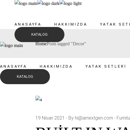
Skip
to
the
content
ANASAYFA
HAKKIMIZDA
YATAK SET
KATALOG
Home
Posts tagged "Decor"
ANASAYFA
HAKKIMIZDA
YATAK SETLERI
KATALOG
19 Nisan 2021
By hi@arnextgen.com
Furnit