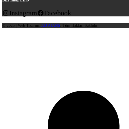
Bizi Takip EDİN
Instagram
Facebook
© 2025 | Web Tasarım:
AD AJANS
, Tüm Hakları Saklıdır.