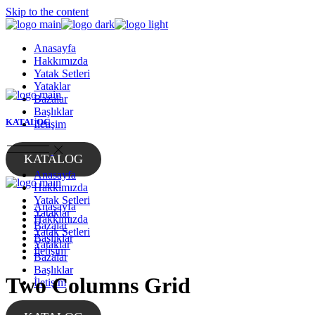
Skip to the content
Anasayfa
Hakkımızda
Yatak Setleri
Yataklar
Bazalar
Başlıklar
KATALOG
İletişim
KATALOG
Anasayfa
Hakkımızda
Yatak Setleri
Anasayfa
Yataklar
Hakkımızda
Bazalar
Yatak Setleri
Başlıklar
Yataklar
İletişim
Bazalar
Başlıklar
Two Columns Grid
İletişim