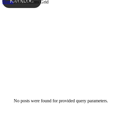
KATALOG
Home
Two Columns Grid
No posts were found for provided query parameters.