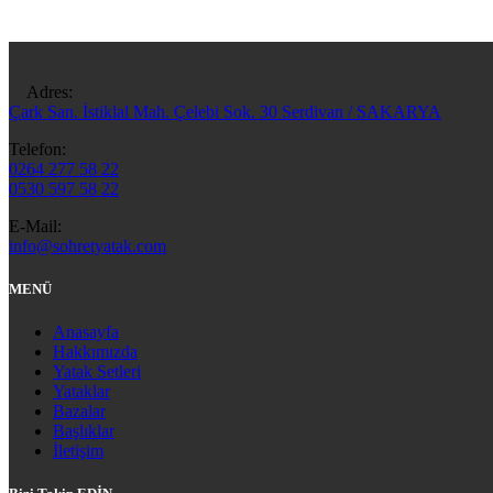
Adres:
Çark San. İstiklal Mah. Çelebi Sok. 30 Serdivan / SAKARYA
Telefon:
0264 277 58 22
0530 597 58 22
E-Mail:
info@sohretyatak.com
MENÜ
Anasayfa
Hakkımızda
Yatak Setleri
Yataklar
Bazalar
Başlıklar
İletişim