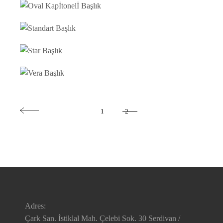
1
2
Adres:
Çark San. İstiklal Mah. Çelebi Sok. 30 Serdivan /