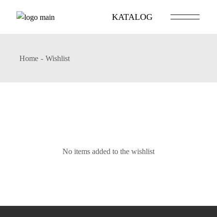
Skip
to
KATALOG
the
content
Home
Wishlist
No items added to the wishlist