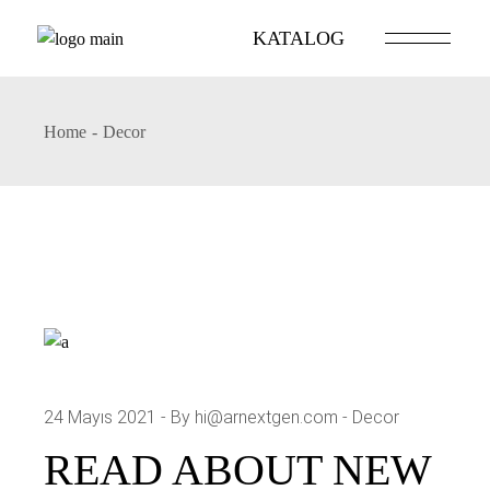
Skip
to
KATALOG
the
content
Home
Decor
24 Mayıs 2021
By hi@arnextgen.com
Decor
READ ABOUT NEW