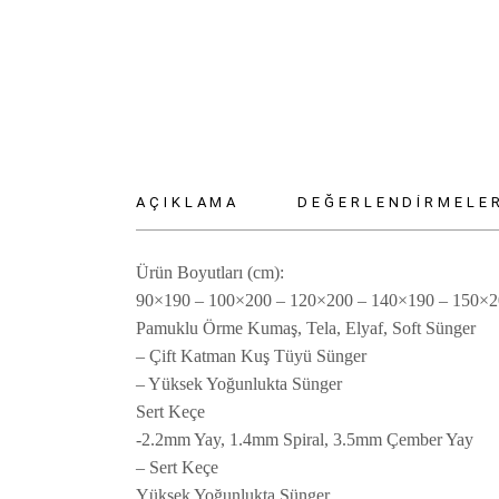
AÇIKLAMA
DEĞERLENDIRMELER
Ürün Boyutları (cm):
90×190 – 100×200 – 120×200 – 140×190 – 150×2
Pamuklu Örme Kumaş, Tela, Elyaf, Soft Sünger
– Çift Katman Kuş Tüyü Sünger
– Yüksek Yoğunlukta Sünger
Sert Keçe
-2.2mm Yay, 1.4mm Spiral, 3.5mm Çember Yay
– Sert Keçe
Yüksek Yoğunlukta Sünger