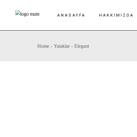
Skip
to
the
ANASAYFA
HAKKIMIZDA
content
Home
Yataklar
Elegant