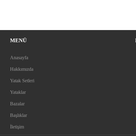
MENÜ
Anasayfa
Hakkımızda
Yatak Setleri
Yataklar
Bazalar
Başlıklar
İletişim