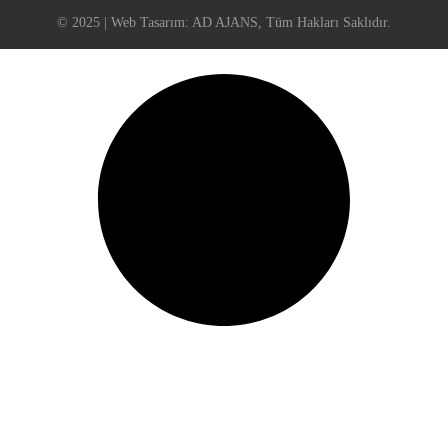
© 2025 | Web Tasarım:
AD AJANS
, Tüm Hakları Saklıdır.