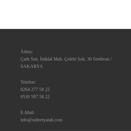
Adres:
Çark San. İstiklal Mah. Çelebi Sok. 30 Serdivan /
SAKARYA
Telefon:
0264 277 58 22
0530 597 58 22
E-Mail:
info@sohretyatak.com