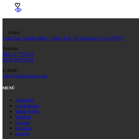
Adres:
Çark San. İstiklal Mah. Çelebi Sok. 30 Serdivan / SAKARYA
Telefon:
0264 277 58 22
0530 597 58 22
E-Mail:
info@sohretyatak.com
MENÜ
Anasayfa
Hakkımızda
Yatak Setleri
Yataklar
Bazalar
Başlıklar
İletişim