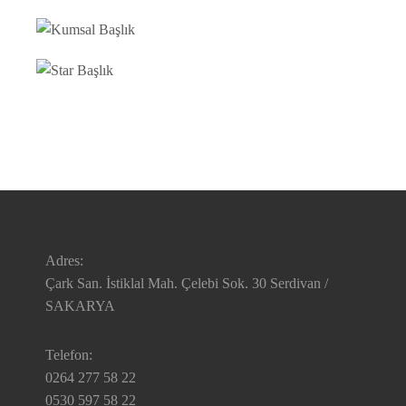
Adres:
Çark San. İstiklal Mah. Çelebi Sok. 30 Serdivan /
SAKARYA
Telefon:
0264 277 58 22
0530 597 58 22