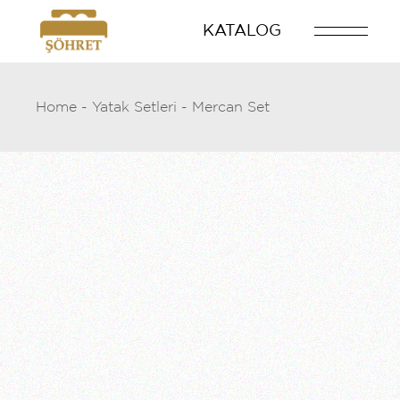
Skip
to
KATALOG
the
content
Home
Yatak Setleri
Mercan Set