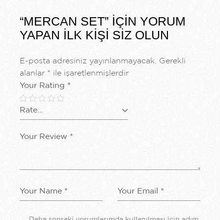
“MERCAN SET” IÇIN YORUM
YAPAN ILK KIŞI SIZ OLUN
E-posta adresiniz yayınlanmayacak.
Gerekli
alanlar
*
ile işaretlenmişlerdir
Your Rating
*
Daha sonraki yorumlarımda kullanılması için adım,