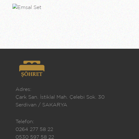
Adres:
Çark San. İstiklal Mah. Çelebi Sok. 30
Serdivan / SAKARYA
Telefon:
0264 277 58 22
0530 597 58 22