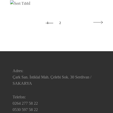
1
2
Adres:
Çark San. İstiklal Mah. Çelebi Sok. 30 Serdivan /
SAKARYA
Telefon:
0264 277 58 22
0530 597 58 22