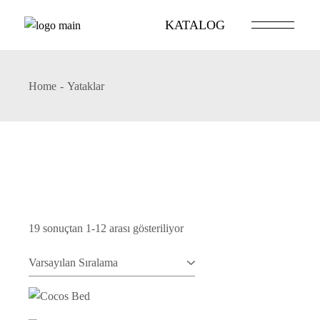
Skip
to
KATALOG
the
content
Home
Yataklar
19 sonuçtan 1-12 arası gösteriliyor